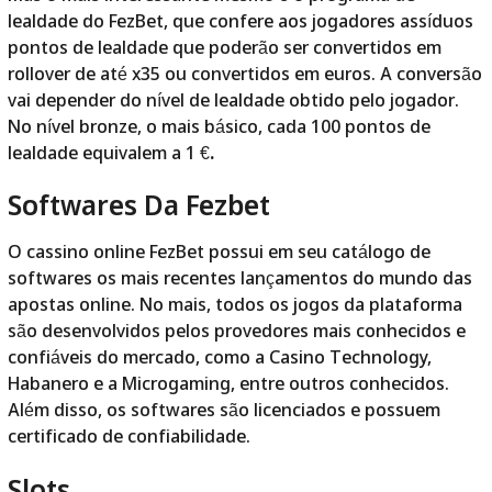
lealdade do FezBet, que confere aos jogadores assíduos
pontos de lealdade que poderão ser convertidos em
rollover de até x35 ou convertidos em euros. A conversão
vai depender do nível de lealdade obtido pelo jogador.
No nível bronze, o mais básico, cada 100 pontos de
lealdade equivalem a 1 €
.
Softwares Da Fezbet
O cassino online FezBet possui em seu catálogo de
softwares os mais recentes lançamentos do mundo das
apostas online. No mais, todos os jogos da plataforma
são desenvolvidos pelos provedores mais conhecidos e
confiáveis do mercado, como a Casino Technology,
Habanero e a Microgaming, entre outros conhecidos.
Além disso, os softwares são licenciados e possuem
certificado de confiabilidade.