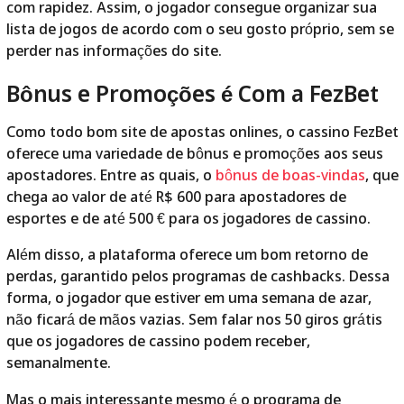
com rapidez. Assim, o jogador consegue organizar sua
lista de jogos de acordo com o seu gosto próprio, sem se
perder nas informações do site.
Bônus e Promoções é Com a FezBet
Como todo bom site de apostas onlines, o cassino FezBet
oferece uma variedade de bônus e promoções aos seus
apostadores. Entre as quais, o
bônus de boas-vindas
, que
chega ao valor de até R$ 600 para apostadores de
esportes e de até 500 € para os jogadores de cassino.
Além disso, a plataforma oferece um bom retorno de
perdas, garantido pelos programas de cashbacks. Dessa
forma, o jogador que estiver em uma semana de azar,
não ficará de mãos vazias. Sem falar nos 50 giros grátis
que os jogadores de cassino podem receber,
semanalmente.
Mas o mais interessante mesmo é o programa de