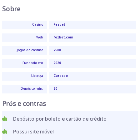
Sobre
Casino
Fezbet
Web
fezbet.com
Jogos de cassino
2500
Fundado em
2020
Licença
Curacao
Depósito mín.
20
Prós e contras
Depósito por boleto e cartão de crédito
Possui site móvel