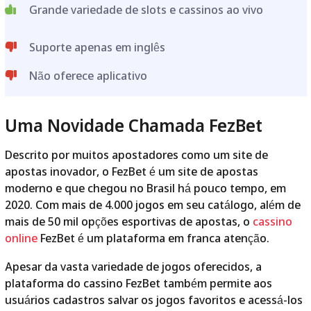
Grande variedade de slots e cassinos ao vivo
Suporte apenas em inglês
Não oferece aplicativo
Uma Novidade Chamada FezBet
Descrito por muitos apostadores como um site de
apostas inovador, o FezBet é um site de apostas
moderno e que chegou no Brasil há pouco tempo, em
2020. Com mais de 4.000 jogos em seu catálogo, além de
mais de 50 mil opções esportivas de apostas, o
cassino
online
FezBet é um plataforma em franca atenção.
Apesar da vasta variedade de jogos oferecidos, a
plataforma do cassino FezBet também permite aos
usuários cadastros salvar os jogos favoritos e acessá-los