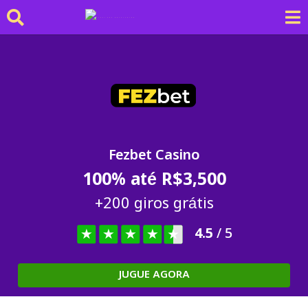
Fezbet Casino
100% até R$3,500
+200 giros grátis
4.5
/ 5
JUGUE AGORA