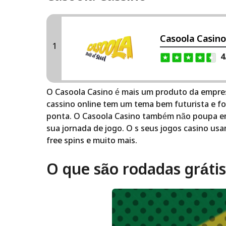
Casoola Casin
1
4
O Casoola Casino é mais um produto da empresa
cassino online tem um tema bem futurista e fo
ponta. O Casoola Casino também não poupa em 
sua jornada de jogo. O s seus jogos casino us
free spins e muito mais.
O que são rodadas grátis