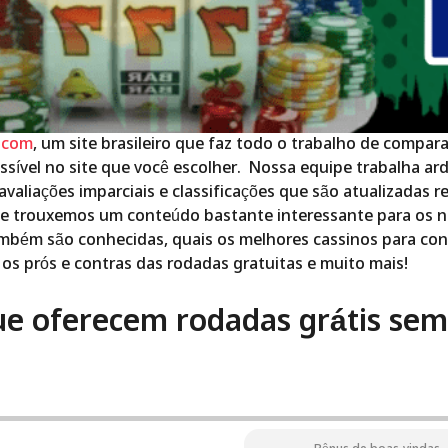
o.com
, um site brasileiro que faz todo o trabalho de compar
ossível no site que você escolher. Nossa equipe trabalha a
aliações imparciais e classificações que são atualizadas r
je trouxemos um conteúdo bastante interessante para os no
mbém são conhecidas, quais os melhores cassinos para cons
 os prós e contras das rodadas gratuitas e muito mais!
ue oferecem rodadas grátis sem